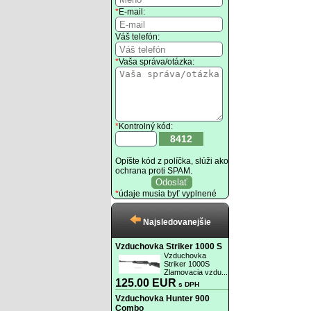
*
E-mail:
Váš telefón:
*
Vaša správa/otázka:
*
Kontrolný kód:
8412
Opíšte kód z políčka, slúži ako
ochrana proti SPAM.
*
údaje musia byť vyplnené
Najsledovanejšie
Vzduchovka Striker 1000 S
Vzduchovka
Striker 1000S
Zlamovacia vzdu...
125.00 EUR
s DPH
Vzduchovka Hunter 900
Combo