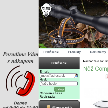
Prihlásenie
Produkty
Dokumenty
Nachádzate sa:
Ti
Prihlásenie
Nôž Comp
E-mail:
Heslo:
Obnovenie hesla
Registrácia
Nákupný košík