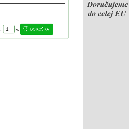
a:
ks