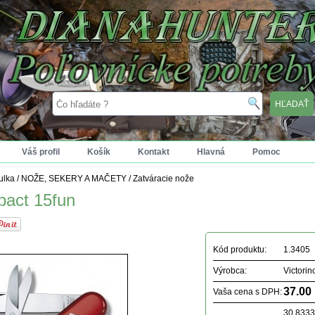
Váš profil
Košík
Kontakt
Hlavná
Pomoc
tulka
/
NOŽE, SEKERY A MAČETY
/
Zatváracie nože
act 15fun
Kód produktu:
1.3405
Výrobca:
Victorin
37.00
Vaša cena s DPH:
30.833