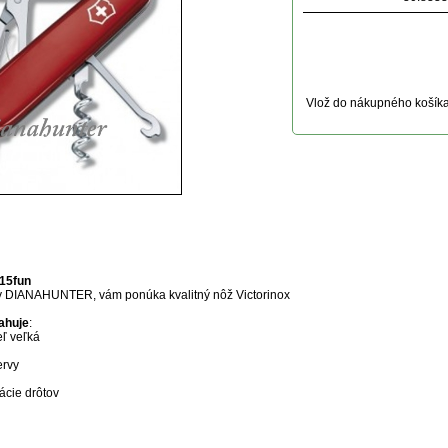
Vlož do nákupného košík
uktu
15fun
y DIANAHUNTER, vám ponúka kvalitný nôž Victorinox
ahuje
:
eľ veľká
ervy
ácie drôtov