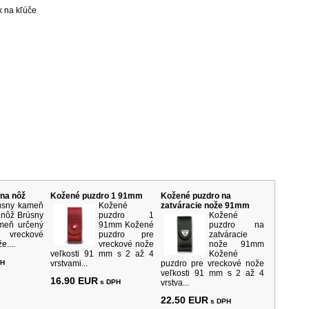
k na kľúče
rodukty
na nôž
Kožené puzdro 1 91mm
Kožené puzdro na
úsny kameň
Kožené
zatváracie nože 91mm
 nôž Brúsny
puzdro 1
Kožené
meň určený
91mm Kožené
puzdro na
 vreckové
puzdro pre
zatváracie
e....
vreckové nože
nože 91mm
veľkosti 91 mm s 2 až 4
Kožené
PH
vrstvami...
puzdro pre vreckové nože
veľkosti 91 mm s 2 až 4
16.90 EUR
s DPH
vrstva...
22.50 EUR
s DPH