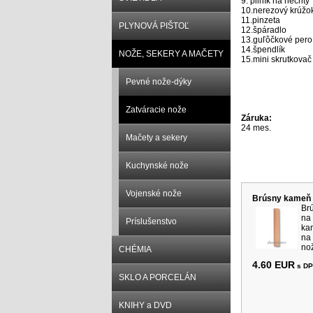
9. pilník na nechty
10.nerezový krúžo
11.pinzeta
PLYNOVÁ PIŠTOĽ
12.špáradlo
13.guľôčkové pero
14.špendlík
NOŽE, SEKERY A MAČETY
15.mini skrutkovač
Pevné nože-dýky
Zatváracie nože
Záruka:
24 mes.
Mačety a sekery
Kuchynské nože
Súvisiace p
Vojenské nože
Brúsny kameň 
Br
na
Príslušenstvo
ka
na
nož
CHÉMIA
4.60 EUR
s D
SKLO A PORCELÁN
KNIHY a DVD