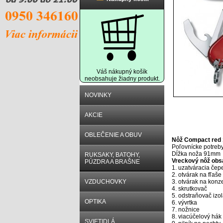
Váš nákupný košík
neobsahuje žiadny produkt.
NOVINKY
AKCIE
Popis prod
OBLEČENIE A OBUV
Nôž Compact red 
Poľovnícke potreb
Dĺžka noža 91mm
RUKSAKY, BATOHY,
Vreckový nôž obs
PÚZDRA A BRAŠNE
1. uzatváracia čep
2. otvárak na fľaše
VZDUCHOVKY
3. otvárak na konz
4. skrutkovač
5. odstraňovač izol
OPTIKA
6. vývrtka
7. nožnice
8. viacúčelový hák
SVIETIDLÁ