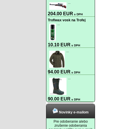
...
204.00 EUR
s DPH
Trofiwax vosk na Trofej
...
10.10 EUR
s DPH
...
94.00 EUR
s DPH
...
90.00 EUR
s DPH
Novinky e-mailom
Pre odoberanie alebo
zrušenie odoberania