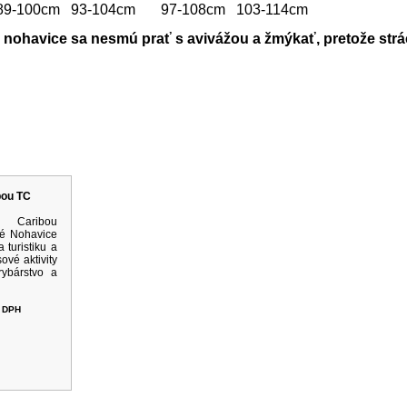
 89-100cm 93-104cm 97-108cm 103-114cm
 nohavice sa nesmú prať s avivážou a žmýkať, pretože strá
rodukty
bou TC
e Caribou
é Nohavice
 turistiku a
vé aktivity
ybárstvo a
 DPH