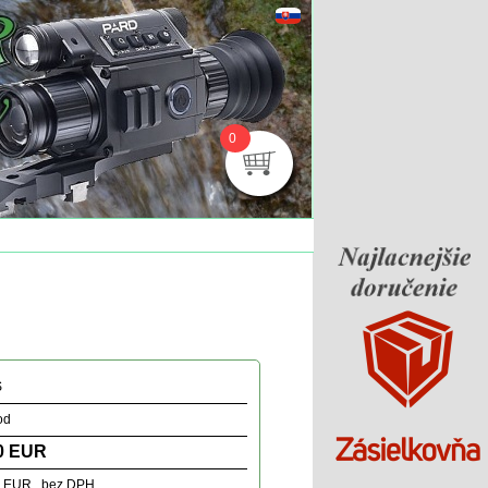
0
S
od
0 EUR
3 EUR bez DPH