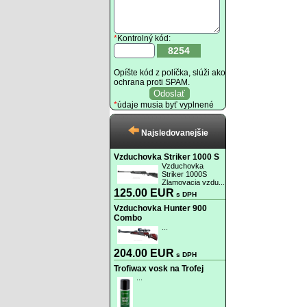
*
Kontrolný kód:
8254
Opíšte kód z políčka, slúži ako
ochrana proti SPAM.
*
údaje musia byť vyplnené
Najsledovanejšie
Vzduchovka Striker 1000 S
Vzduchovka
Striker 1000S
Zlamovacia vzdu...
125.00 EUR
s DPH
Vzduchovka Hunter 900
Combo
...
204.00 EUR
s DPH
Trofiwax vosk na Trofej
...