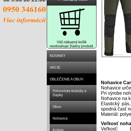
Váš nákupný košík
neobsahuje žiadny produkt.
NOVINKY
AKCIE
Popis prod
OBLEČENIE A OBUV
Nohavice Car
Nohavice určen
Poľovnícke klobúky a
Pri výrobe noh
čiapky
Nohavice na k
Elastický pás
Obuv
spodná časť n
Materiál: pol
Nohavice
Veľkosť noha
Veľkosť:
Košele