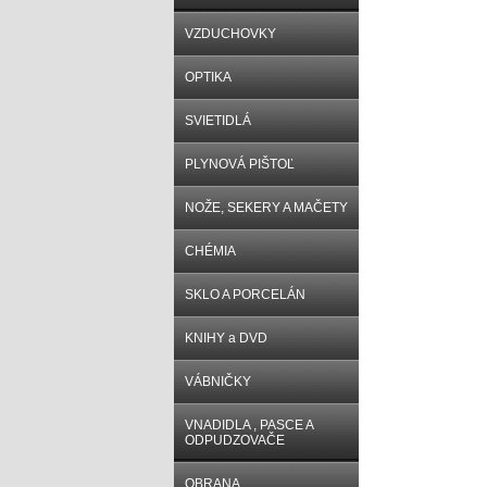
VZDUCHOVKY
OPTIKA
SVIETIDLÁ
PLYNOVÁ PIŠTOĽ
NOŽE, SEKERY A MAČETY
CHÉMIA
SKLO A PORCELÁN
KNIHY a DVD
VÁBNIČKY
VNADIDLA , PASCE A
ODPUDZOVAČE
OBRANA