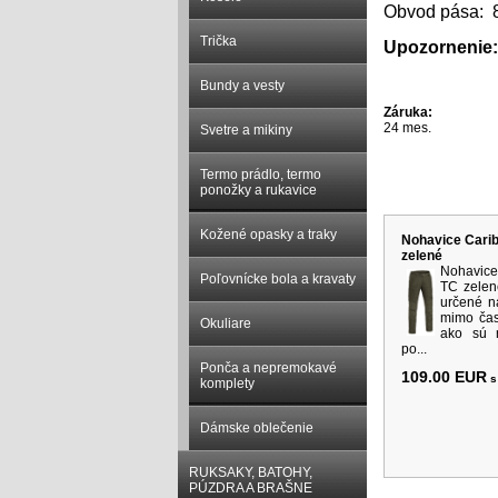
Obvod pása:
Trička
Upozornenie:
Bundy a vesty
Záruka:
24 mes.
Svetre a mikiny
Termo prádlo, termo
Súvisiace p
ponožky a rukavice
Kožené opasky a traky
Nohavice Cari
zelené
Nohavic
Poľovnícke bola a kravaty
TC zelen
určené na
mimo časo
Okuliare
ako sú r
po...
Ponča a nepremokavé
109.00 EUR
s
komplety
Dámske oblečenie
RUKSAKY, BATOHY,
PÚZDRA A BRAŠNE