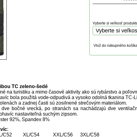
Vyberte si veľkosť produkt
Vlož do nákupného košík
uktu
ibou TC zeleno-šedé
é na turistiku a mimo časové aktivity ako sú rybárstvo a poľovn
avíc bola použitá vode-odpudivá a vysoko odolná tkanina TC-Li
olenách a zadnej časti sú zosilnené strečovým materiálom.
, dve bočné vrecká, po stranách sa nachádzajú dve ventilačn
ohavíc nastaviteľná suchým zipsom.
yester 92%, Spandex 8%
víc
:
 L/C52 XL/C54 XXL/C56 3XL/C58