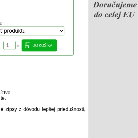
u:
a:
ks
íctvo.
te.
é zipsy z dôvodu lepšej priedušnosti,