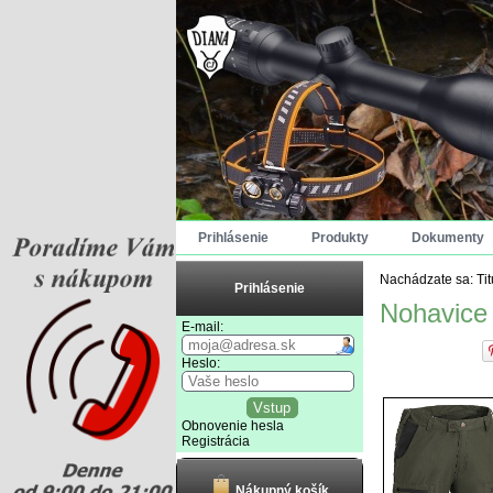
Prihlásenie
Produkty
Dokumenty
Nachádzate sa:
Ti
Prihlásenie
Nohavice
E-mail:
Heslo:
Obnovenie hesla
Registrácia
Nákupný košík