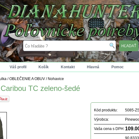
Váš profil
Košík
Kontakt
Hlavná
Pomoc
tulka
/
OBLEČENIE A OBUV
/
Nohavice
 Caribou TC zeleno-šedé
Kód produktu:
5085-Z
Výrobca:
Pinewo
109.0
Vaša cena s DPH:
90.833