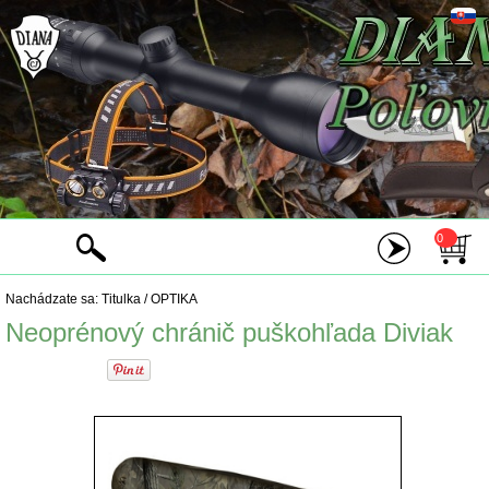
0
Nachádzate sa:
Titulka
/
OPTIKA
Neoprénový chránič puškohľada Diviak