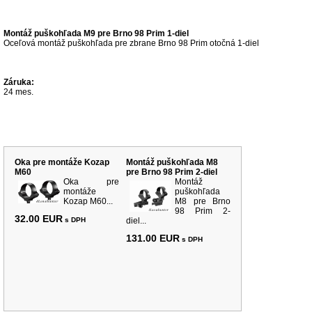
Popis produktu
Montáž puškohľada M9 pre Brno 98 Prim 1-diel
Oceľová montáž puškohľada pre zbrane Brno 98 Prim otočná 1-diel
Záruka:
24 mes.
Súvisiace produkty
Oka pre montáže Kozap
Montáž puškohľada M8
M60
pre Brno 98 Prim 2-diel
Oka pre
Montáž
montáže
puškohľada
Kozap M60...
M8 pre Brno
98 Prim 2-
32.00 EUR
s DPH
diel...
131.00 EUR
s DPH