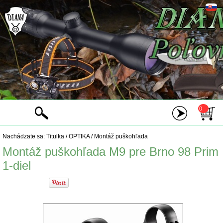
0
Nachádzate sa:
Titulka
/
OPTIKA
/
Montáž puškohľada
Montáž puškohľada M9 pre Brno 98 Prim
1-diel