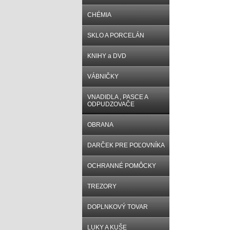
CHÉMIA
SKLO A PORCELÁN
KNIHY a DVD
VÁBNIČKY
VNADIDLA , PASCE A
ODPUDZOVAČE
OBRANA
DARČEK PRE POĽOVNÍKA
OCHRANNÉ POMÔCKY
TREZORY
DOPLNKOVÝ TOVAR
LUKY A KUŠE