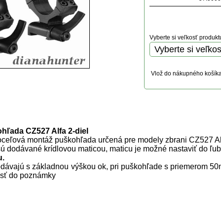
Vyberte si veľkosť produkt
Vlož do nákupného košík
uktu
hľada CZ527 Alfa 2-diel
oceľová montáž puškohľada určená pre modely zbrani CZ527 Alf
ú dodávané krídlovou maticou, maticu je možné nastaviť do ľub
u.
dávajú s základnou výškou ok, pri puškohľade s priemerom 
esť do poznámky