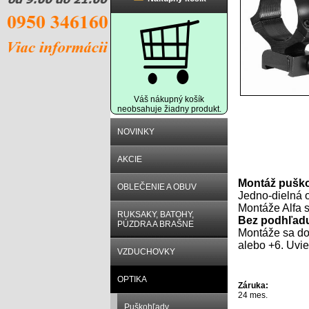
Váš nákupný košík
neobsahuje žiadny produkt.
NOVINKY
AKCIE
Popis prod
Montáž puško
OBLEČENIE A OBUV
Jedno-dielná 
Montáže Alfa s
RUKSAKY, BATOHY,
Bez podhľad
PÚZDRA A BRAŠNE
Montáže sa do
alebo +6. Uvi
VZDUCHOVKY
OPTIKA
Záruka:
24 mes.
Puškohľady