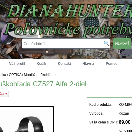
Váš profil
Košík
Kontakt
Hlavná
Pomoc
tulka
/
OPTIKA
/
Montáž puškohľada
škohľada CZ527 Alfa 2-diel
Kód produktu:
KO-M6
Výrobca:
Kozap
69.00
Vaša cena s DPH:
57.500