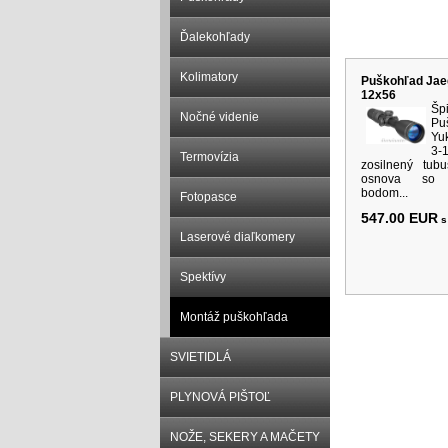
Súvisiace p
Ďalekohľady
Kolimatory
Puškohľad Jae
12x56
Šp
Nočné videnie
Pu
Yu
3-
Termovízia
zosilnený tub
osnova so s
bodom...
Fotopasce
547.00 EUR
s
Laserové diaľkomery
Spektívy
Montáž puškohľada
SVIETIDLÁ
PLYNOVÁ PIŠTOĽ
NOŽE, SEKERY A MAČETY