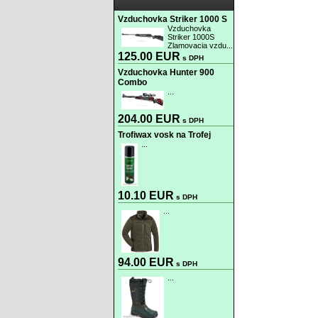
Vzduchovka Striker 1000 S
Vzduchovka
Striker 1000S
Zlamovacia vzdu...
125.00 EUR
s DPH
Vzduchovka Hunter 900
Combo
...
204.00 EUR
s DPH
Trofiwax vosk na Trofej
...
10.10 EUR
s DPH
...
94.00 EUR
s DPH
...