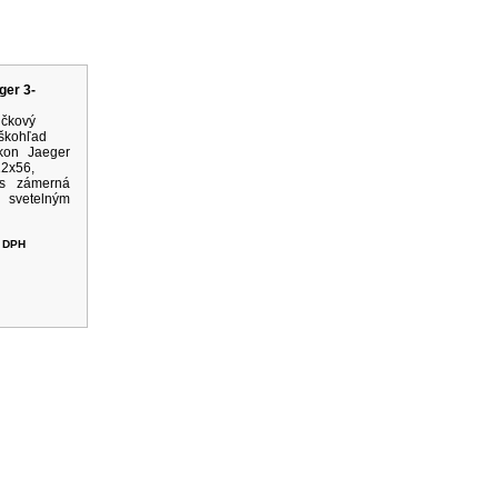
rodukty
ger 3-
ičkový
škohľad
kon Jaeger
12x56,
us zámerná
vetelným
 DPH