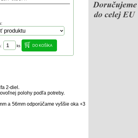
u:
a:
ks
a 2-diel.
ovoľnej polohy podľa potreby.
50mm a 56mm odporúčame vyššie oka +3