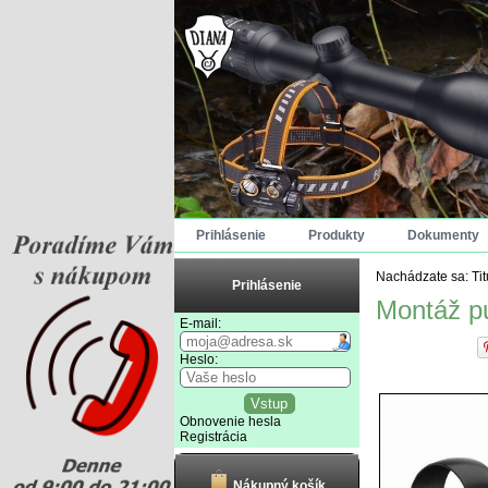
Prihlásenie
Produkty
Dokumenty
Nachádzate sa:
Ti
Prihlásenie
Montáž pu
E-mail:
Heslo:
Obnovenie hesla
Registrácia
Nákupný košík