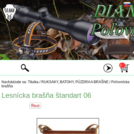
0
Nachádzate sa:
Titulka
/
RUKSAKY, BATOHY, PÚZDRA A BRAŠNE
/
Poľovnícka
brašňa
Lesnícka brašňa štandart 06