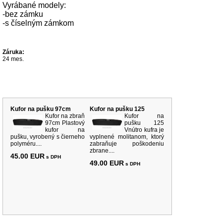
Vyrábané modely:
-bez zámku
-s číselným zámkom
Záruka:
24 mes.
Súvisiace produkty
Kufor na pušku 97cm
Kufor na pušku 125
Kufor na zbraň
Kufor na
97cm Plastový
pušku 125
kufor na
Vnútro kufra je
pušku, vyrobený s čierneho
vyplnené molitanom, ktorý
polyméru....
zabraňuje poškodeniu
zbrane....
45.00 EUR
s DPH
49.00 EUR
s DPH