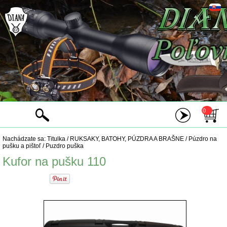
0
Nachádzate sa:
Titulka
/
RUKSAKY, BATOHY, PÚZDRA A BRAŠNE
/
Púzdro na
pušku a pištoľ
/
Puzdro puška
Kufor na pušku 110