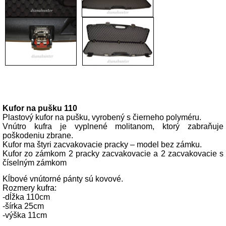
Popis produktu
Kufor na pušku 110
Plastový kufor na pušku, vyrobený s čierneho polyméru.
Vnútro kufra je vyplnené molitanom, ktorý zabraňuje
poškodeniu zbrane.
Kufor ma štyri zacvakovacie pracky – model bez zámku.
Kufor zo zámkom 2 pracky zacvakovacie a 2 zacvakovacie s
číselným zámkom
Kĺbové vnútorné pánty sú kovové.
Rozmery kufra:
-dĺžka 110cm
-šírka 25cm
-výška 11cm