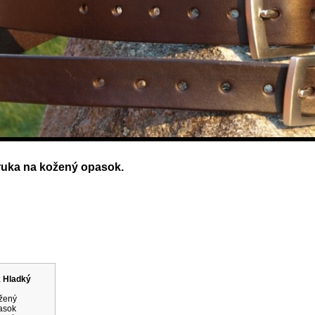
ruka na kožený opasok.
rodukty
 Hladký
žený
asok