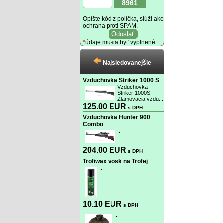
8961
Opíšte kód z políčka, slúži ako
ochrana proti SPAM.
*
údaje musia byť vyplnené
Najsledovanejšie
Vzduchovka Striker 1000 S
Vzduchovka
Striker 1000S
Zlamovacia vzdu...
125.00 EUR
s DPH
Vzduchovka Hunter 900
Combo
...
204.00 EUR
s DPH
Trofiwax vosk na Trofej
...
10.10 EUR
s DPH
...