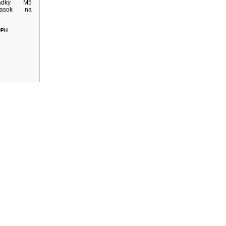
ladký M5
pasok na
DPH