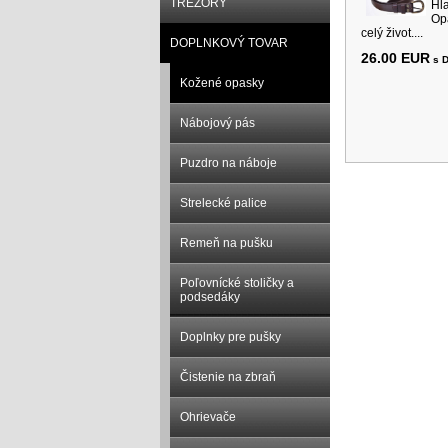
TREZORY
H
O
celý život....
DOPLNKOVÝ TOVAR
26.00 EUR
s 
Kožené opasky
Nábojový pás
Puzdro na náboje
Strelecké palice
Remeň na pušku
Poľovnícké stoličky a
podsedáky
Doplnky pre pušky
Čistenie na zbraň
Ohrievače