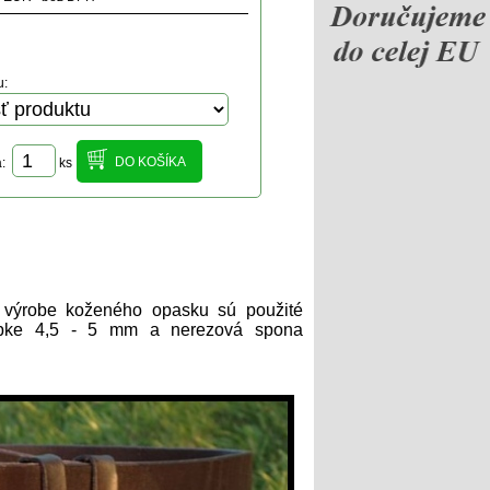
u:
a:
ks
 výrobe koženého opasku sú použité
hrúbke 4,5 - 5 mm a nerezová spona