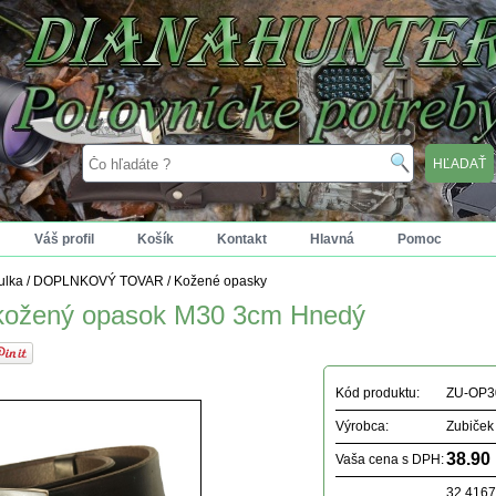
Váš profil
Košík
Kontakt
Hlavná
Pomoc
tulka
/
DOPLNKOVÝ TOVAR
/
Kožené opasky
kožený opasok M30 3cm Hnedý
Kód produktu:
ZU-OP
Výrobca:
Zubiček
38.90
Vaša cena s DPH:
32.416