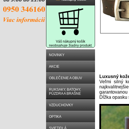
Váš nákupný košík
neobsahuje žiadny produkt.
NOVINKY
AKCIE
Popis prod
Luxusný kož
OBLEČENIE A OBUV
Veľmi silný 
najkvalitnej
RUKSAKY, BATOHY,
garantovanou 
PÚZDRA A BRAŠNE
Dĺžka opasku 
VZDUCHOVKY
OPTIKA
SVIETIDLÁ