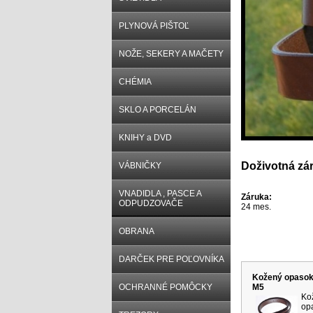
PLYNOVÁ PIŠTOĽ
NOŽE, SEKERY A MAČETY
CHÉMIA
SKLO A PORCELÁN
KNIHY a DVD
Doživotná zá
VÁBNIČKY
VNADIDLA , PASCE A
Záruka:
ODPUDZOVAČE
24 mes.
OBRANA
Súvisiace p
DARČEK PRE POĽOVNÍKA
Kožený opasok
OCHRANNÉ POMÔCKY
M5
Ko
op