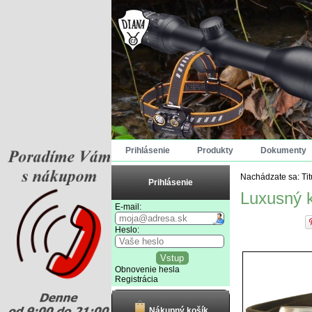
Prihlásenie
Produkty
Dokumenty
Nachádzate sa:
Ti
Prihlásenie
Luxusný 
E-mail:
Heslo:
Obnovenie hesla
Registrácia
Nákupný košík