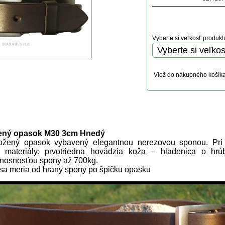
Vyberte si veľkosť produkt
Vlož do nákupného košík
uktu
ený opasok M30 3cm Hnedý
kožený opasok vybavený elegantnou nerezovou sponou. Pri
šie materiály: prvotriedna hovädzia koža – hladenica o 
nosnosťou spony až 700kg.
sa meria od hrany spony po špičku opasku