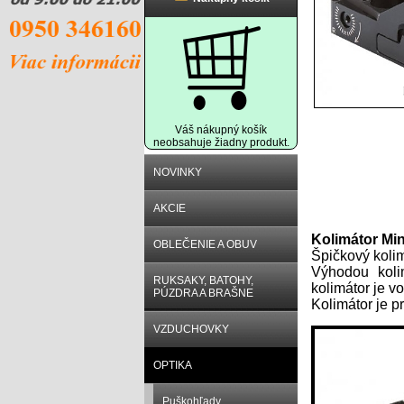
Váš nákupný košík
neobsahuje žiadny produkt.
NOVINKY
AKCIE
Popis prod
Kolimátor Mi
OBLEČENIE A OBUV
Špičkový kolim
Výhodou koli
RUKSAKY, BATOHY,
kolimátor je v
PÚZDRA A BRAŠNE
Kolimátor je p
VZDUCHOVKY
OPTIKA
Puškohľady