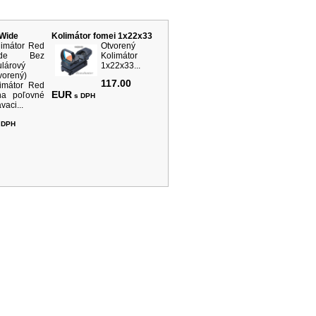
rodukty
 Wide
Kolimátor fomei 1x22x33
limátor Red
Otvorený
ide Bez
Kolimátor
ulárový
1x22x33...
vorený)
117.00
limátor Red
EUR
na poľovné
s DPH
vaci...
 DPH