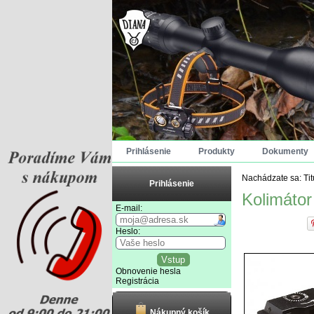
Prihlásenie
Produkty
Dokumenty
Nachádzate sa:
Ti
Prihlásenie
Kolimátor
E-mail:
Heslo:
Obnovenie hesla
Registrácia
Nákupný košík