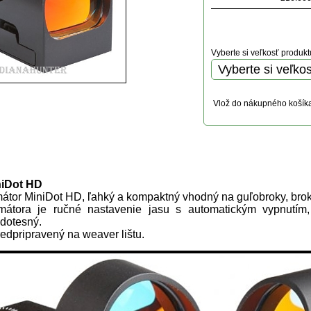
Vyberte si veľkosť produkt
Vlož do nákupného košík
uktu
niDot HD
átor MiniDot HD, ľahký a kompaktný vhodný na guľobroky, broko
mátora je ručné nastavenie jasu s automatickým vypnutím
odotesný.
redpripravený na weaver lištu.