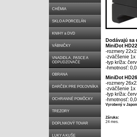
CHÉMIA
SKLO A PORCELÁN
KNIHY a DVD
Dodávajú sa 
MiniDot HD2
VÁBNIČKY
-rozmery 22x
-zväčšenie 1x
VNADIDLA , PASCE A
-typ kríža: če
ODPUDZOVAČE
-hmotnosť: 0,
OBRANA
MiniDot HD2
-rozmery 26x
DARČEK PRE POĽOVNÍKA
-zväčšenie 1x
-typ kríža: če
OCHRANNÉ POMÔCKY
-hmotnosť: 0,
Vyrobený v Japo
TREZORY
Záruka:
24 mes.
DOPLNKOVÝ TOVAR
LUKY A KUŠE