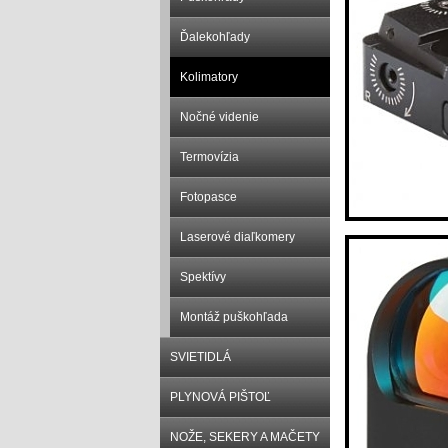
Ďalekohľady
Kolimatory
Nočné videnie
Termovízia
Fotopasce
Laserové diaľkomery
Spektívy
Montáž puškohľada
SVIETIDLÁ
PLYNOVÁ PIŠTOĽ
NOŽE, SEKERY A MAČETY