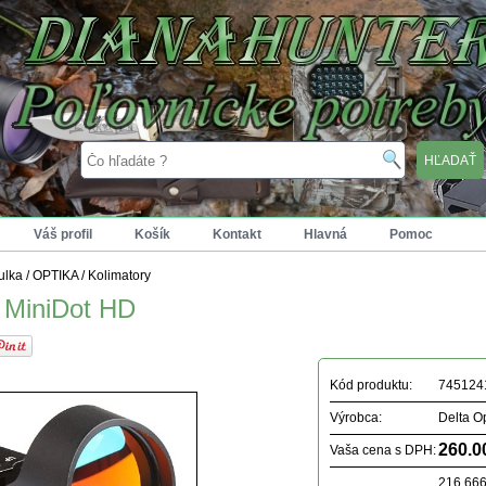
Váš profil
Košík
Kontakt
Hlavná
Pomoc
tulka
/
OPTIKA
/
Kolimatory
 MiniDot HD
Kód produktu:
745124
Výrobca:
Delta Op
260.0
Vaša cena s DPH:
216.66