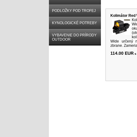
Súvisiace p
PODLOŽKY POD TROFEJ
Kolimátor Red
Ko
KYNOLOGICKÉ POTREBY
W
ok
(ot
VYBAVENIE DO PRÍRODY
ko
OUTDOOR
Wide určený 
zbrane. Zameria
114.00 EUR
s