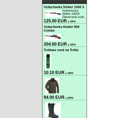
Vzduchovka Striker 1000 S
Vzduchovka
Striker 1000S
Zlamovacia vzdu...
125.00 EUR
s DPH
Vzduchovka Hunter 900
Combo
...
204.00 EUR
s DPH
Trofiwax vosk na Trofej
...
10.10 EUR
s DPH
...
94.00 EUR
s DPH
...