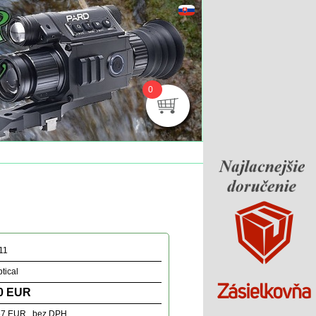
0
11
tical
0 EUR
67 EUR bez DPH