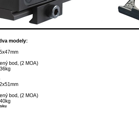
dva modely:
2
15x47mm
rvený bod, (2 MOA)
036kg
6
22x51mm
rvený bod, (2 MOA)
040kg
nsku