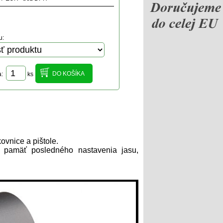
u:
a:
ks
vnice a pištole.
, pamäť posledného nastavenia jasu,