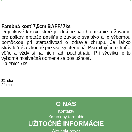
Popis produktu
Farebná kosť 7,5cm BAFF/ 7ks
Doplnkové krmivo ktoré je ideálne na chrumkanie a žuvanie
pre psíkov pretože posilňuje žuvacie svalstvo a je výbornou
pomôckou pri starostlivosti o zdravie chrupu. Je ľahko
stráviteľné a vhodné pre všetky plemená. Psi milujú ich chuť a
vôňu a vždy si na nich radi pochutnajú. Pri výcviku je to
výborná motivačná odmena za poslušnosť.
Balenie: 7ks
Záruka:
24 mes.
O NÁS
Kontakty
Kontaktný formulár
UŽITOČNÉ INFORMÁCIE
Ako nakupovať