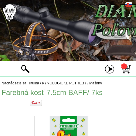
0
Nachádzate sa:
Titulka
/
KYNOLOGICKÉ POTREBY
/
Maškrty
Farebná kosť 7.5cm BAFF/ 7ks