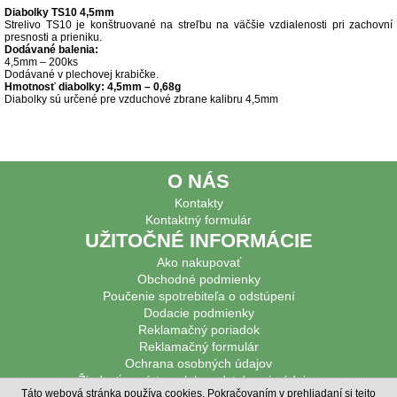
Diabolky TS10 4,5mm
Strelivo TS10 je konštruované na streľbu na väčšie vzdialenosti pri zachovní
presnosti a prieniku.
Dodávané balenia:
4,5mm – 200ks
Dodávané v plechovej krabičke.
Hmotnosť diabolky: 4,5mm – 0,68g
Diabolky sú určené pre vzduchové zbrane kalibru 4,5mm
O NÁS
Kontakty
Kontaktný formulár
UŽITOČNÉ INFORMÁCIE
Ako nakupovať
Obchodné podmienky
Poučenie spotrebiteľa o odstúpení
Dodacie podmienky
Reklamačný poriadok
Reklamačný formulár
Ochrana osobných údajov
Žiadosť o prístup alebo odstránenie údajov
Táto webová stránka používa cookies. Pokračovaním v prehliadaní si tejto