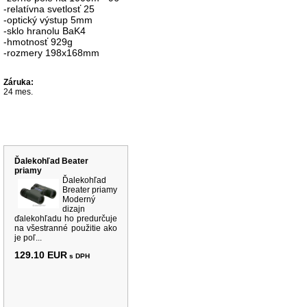
-relatívna svetlosť 25
-optický výstup 5mm
-sklo hranolu BaK4
-hmotnosť 929g
-rozmery 198x168mm
Záruka:
24 mes.
Súvisiace produkty
Ďalekohľad Beater
priamy
Ďalekohľad
Breater priamy
Moderný
dizajn
ďalekohľadu ho predurčuje
na všestranné použitie ako
je poľ...
129.10 EUR
s DPH