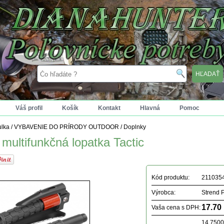
Váš profil
Košík
Kontakt
Hlavná
Pomoc
ulka
/
VYBAVENIE DO PRÍRODY OUTDOOR
/
Doplnky
 multifunkčná lopatka Tactic
Kód produktu:
211035
Výrobca:
Strend 
17.70
Vaša cena s DPH:
14.750