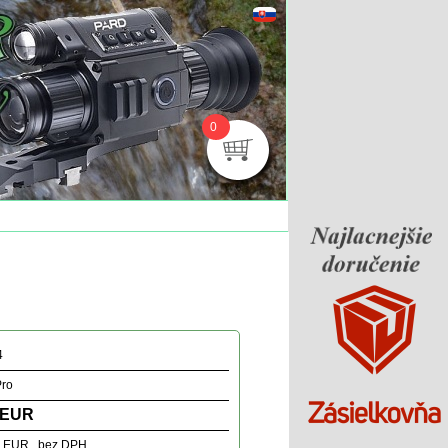
0
4
Pro
 EUR
0 EUR bez DPH