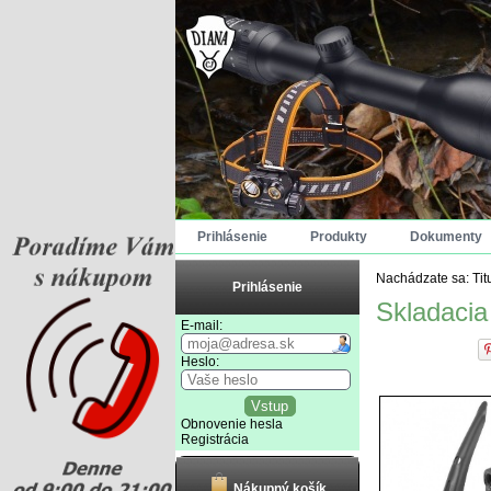
Prihlásenie
Produkty
Dokumenty
Nachádzate sa:
Tit
Prihlásenie
Skladacia
E-mail:
Heslo:
Obnovenie hesla
Registrácia
Nákupný košík