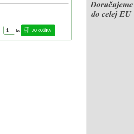
a:
ks