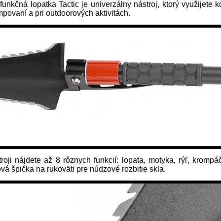
funkčná lopatka Tactic je univerzálny nástroj, ktorý využijete k
mpovaní a pri outdoorových aktivitách.
oji nájdete až 8 rôznych funkcií: lopata, motyka, rýľ, krompá
vá špička na rukoväti pre núdzové rozbitie skla.