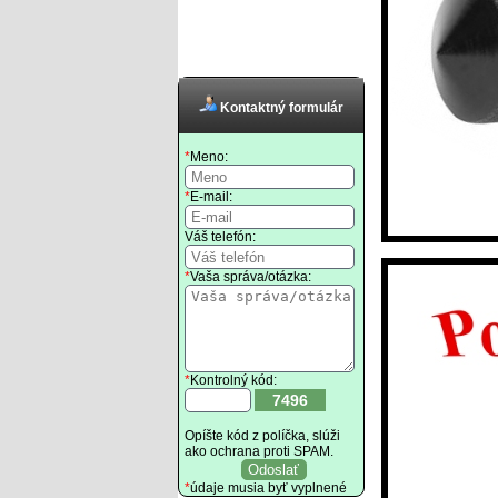
Kontaktný formulár
*
Meno:
*
E-mail:
Váš telefón:
*
Vaša správa/otázka:
*
Kontrolný kód:
7496
Opíšte kód z políčka, slúži
ako ochrana proti SPAM.
*
údaje musia byť vyplnené