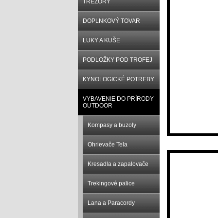
TREZORY
DOPLNKOVÝ TOVAR
LUKY A KUŠE
PODLOŽKY POD TROFEJ
KYNOLOGICKÉ POTREBY
VYBAVENIE DO PRÍRODY
OUTDOOR
Kompasy a buzoly
Ohrievače Tela
Kresadla a zapalovače
Trekingové palice
Lana a Paracordy