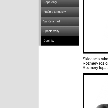
Repelenty
Fľaše a termosky
Variče a riad
Spacie vaky
Doplnky
Skladacia ruko
Rozmery rozlož
Rozmery lopatk