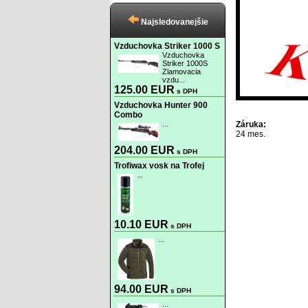
Najsledovanejšie
Vzduchovka Striker 1000 S
Vzduchovka
Striker 1000S
Zlamovacia
vzdu...
125.00 EUR
s DPH
Vzduchovka Hunter 900
Combo
...
Záruka:
24 mes.
204.00 EUR
s DPH
Trofiwax vosk na Trofej
...
10.10 EUR
s DPH
...
94.00 EUR
s DPH
...