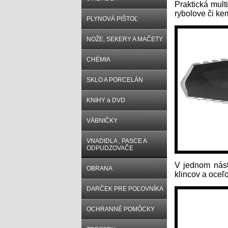
Praktická multi
rybolove či ke
PLYNOVÁ PIŠTOĽ
NOŽE, SEKERY A MAČETY
CHÉMIA
SKLO A PORCELÁN
KNIHY a DVD
VÁBNIČKY
VNADIDLA , PASCE A
ODPUDZOVAČE
V jednom nástr
OBRANA
klincov a oceľo
DARČEK PRE POĽOVNÍKA
OCHRANNÉ POMÔCKY