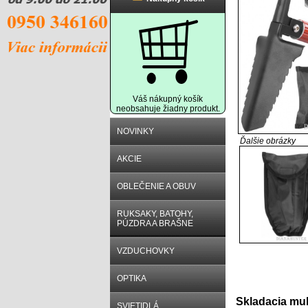
Váš nákupný košík
neobsahuje žiadny produkt.
NOVINKY
Ďalšie obrázky
AKCIE
OBLEČENIE A OBUV
RUKSAKY, BATOHY,
PÚZDRA A BRAŠNE
VZDUCHOVKY
OPTIKA
Popis produ
Skladacia mul
SVIETIDLÁ